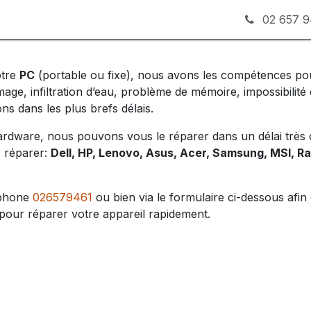
 soudures
Occasions
Dépanage à domicile
Blog
02 657 9
otre
PC
(portable ou fixe), nous avons les compétences pour
mage, infiltration d’eau, problème de mémoire, impossibili
ons dans les plus brefs délais.
ardware, nous pouvons vous le réparer dans un délai très c
 réparer:
Dell, HP, Lenovo, Asus, Acer, Samsung, MSI, Ra
éphone
026579461
ou bien via le formulaire ci-dessous afi
pour réparer votre appareil rapidement.