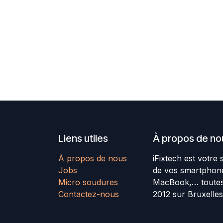
Liens utiles
À propos de no
À propos de nous
iFixtech est votre 
Jobs
de vos smartphones
Micro soudures
MacBook,… toutes
Contactez-nous
2012 sur Bruxelles 