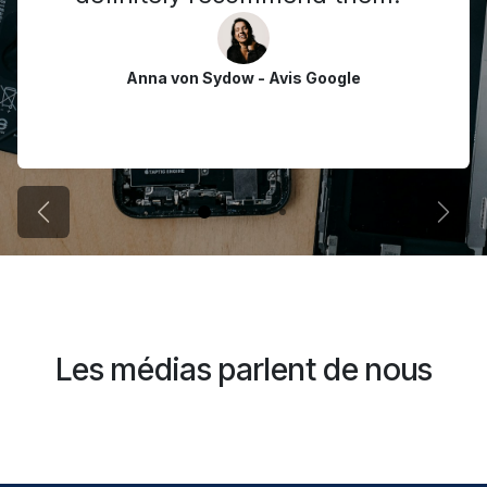
Anna von Sydow - Avis Google
CEO de MyCompany
Précédent
Suiva
Les médias parlent de nous