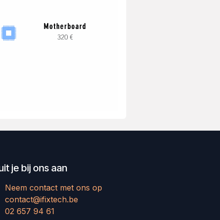
uit je bij ons aan
Neem contact met ons op
contact@ifixtech.be
02 657 94 61