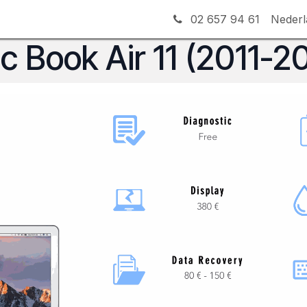
olderen
Gelegenheden
Huisreparaties
02 657 94 61
Blog
Nederl
 Book Air 11 (2011-2